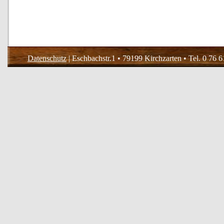
Datenschutz
| Eschbachstr.1 • 79199 Kirchzarten • Tel. 0 76 6