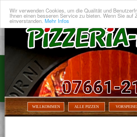
Wir verwenden Cookies, um die Qualität und Benutzerfr
Ihnen einen besseren Service zu bieten. Wenn Sie auf Z
einverstanden.
Mehr Infos
WILLKOMMEN
ALLE PIZZEN
VORSPEISE