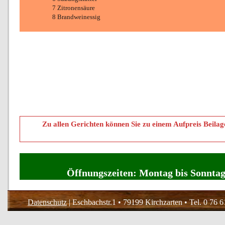
7 Zitronensäure
8 Brandweinessig
Zu allen Gerichten können Sie zu einem Aufpreis Beilage
Öffnungszeiten: Montag bis Sonnta
Datenschutz
| Eschbachstr.1 • 79199 Kirchzarten • Tel. 0 76 6